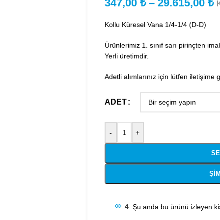
347,00
₺
–
29.615,00
₺
Kollu Küresel Vana 1/4-1/4 (D-D)
Ürünlerimiz 1. sınıf sarı pirinçten imal 
Yerli üretimdir.
Adetli alımlarınız için lütfen iletişime 
ADET
-
+
SE
ŞIM
4
Şu anda bu ürünü izleyen kiş