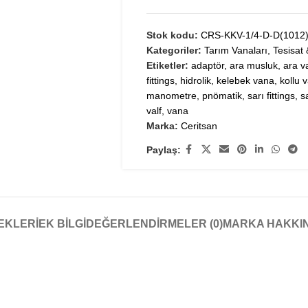
Stok kodu:
CRS-KKV-1/4-D-D(1012
Kategoriler:
Tarım Vanaları
,
Tesisat
Etiketler:
adaptör
,
ara musluk
,
ara v
fittings
,
hidrolik
,
kelebek vana
,
kollu 
manometre
,
pnömatik
,
sarı fittings
,
s
valf
,
vana
Marka:
Ceritsan
Paylaş:
EKLERI
EK BILGI
DEĞERLENDIRMELER (0)
MARKA HAKKI