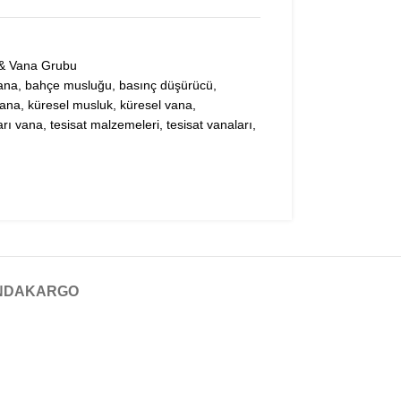
)
 & Vana Grubu
ana
,
bahçe musluğu
,
basınç düşürücü
,
vana
,
küresel musluk
,
küresel vana
,
arı vana
,
tesisat malzemeleri
,
tesisat vanaları
,
NDA
KARGO