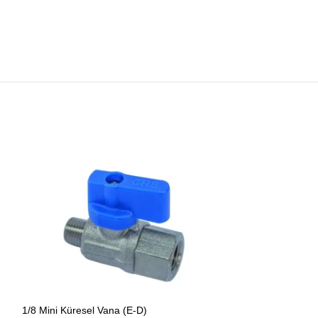
1/8 Mini Küresel Vana (E-D)
1/8 Mini Küresel 