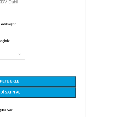
KDV Dahil
edilmiştir.
geçiniz.
PETE EKLE
DI SATIN AL
iler var!