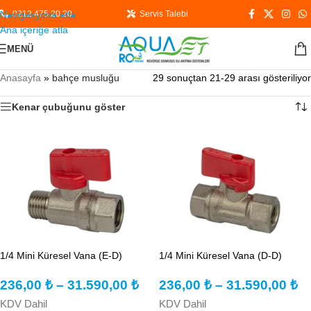
Navigasyona atla
0212 475 20 20
Servis Talebi
Ana içeriğe atla
MENÜ
Anasayfa
»
bahçe musluğu
29 sonuçtan 21-29 arası gösteriliyor
Kenar çubuğunu göster
1/4 Mini Küresel Vana (E-D)
1/4 Mini Küresel Vana (D-D)
236,00
₺
–
31.590,00
₺
236,00
₺
–
31.590,00
₺
KDV Dahil
KDV Dahil