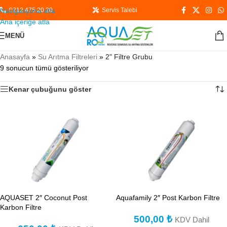
Navigasyona atla
0212 475 20 20
Servis Talebi
Ana içeriğe atla
MENÜ
Anasayfa
»
Su Arıtma Filtreleri
»
2" Filtre Grubu
9 sonucun tümü gösteriliyor
Kenar çubuğunu göster
AQUASET 2″ Coconut Post
Aquafamily 2″ Post Karbon Filtre
Karbon Filtre
500,00
₺
KDV Dahil