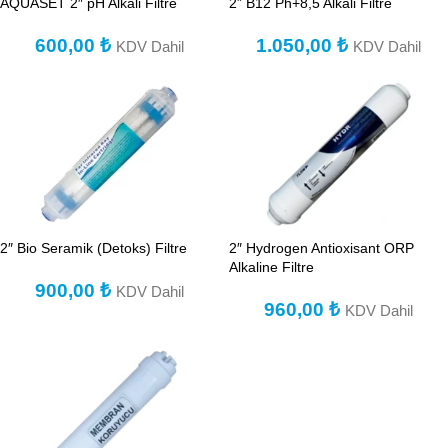
AQUASET 2″ pH Alkali Filtre
2” B12 Ph+8,5 Alkali Filtre
600,00
₺
1.050,00
₺
KDV Dahil
KDV Dahil
2″ Bio Seramik (Detoks) Filtre
2″ Hydrogen Antioxisant ORP
Alkaline Filtre
900,00
₺
KDV Dahil
960,00
₺
KDV Dahil