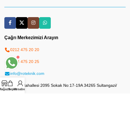
Çağrı Merkezimizi Arayın
0212 475 20 20
0544 475 20 25
info@roteknik.com
50.Yıl Mahallesi 2095 Sokak No:17-19A 34265 Sultangazi/
Mağaza
Sepet
Hesabım
İstanbul
Site Haritası
Yapay Zeka Haritası (LLMs)
Yazılar RSS