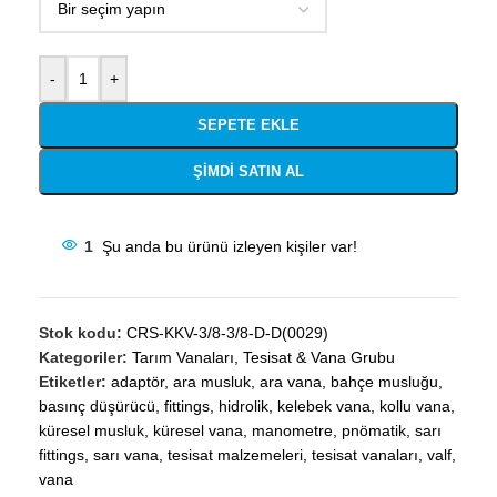
-
+
SEPETE EKLE
ŞIMDI SATIN AL
1
Şu anda bu ürünü izleyen kişiler var!
Stok kodu:
CRS-KKV-3/8-3/8-D-D(0029)
Kategoriler:
Tarım Vanaları
,
Tesisat & Vana Grubu
Etiketler:
adaptör
,
ara musluk
,
ara vana
,
bahçe musluğu
,
basınç düşürücü
,
fittings
,
hidrolik
,
kelebek vana
,
kollu vana
,
küresel musluk
,
küresel vana
,
manometre
,
pnömatik
,
sarı
fittings
,
sarı vana
,
tesisat malzemeleri
,
tesisat vanaları
,
valf
,
vana