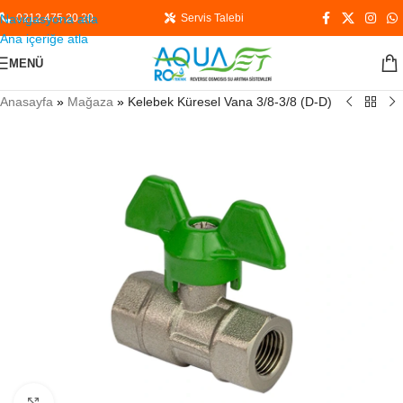
Navigasyona atla
0212 475 20 20
Servis Talebi
Ana içeriğe atla
MENÜ
Anasayfa
»
Mağaza
»
Kelebek Küresel Vana 3/8-3/8 (D-D)