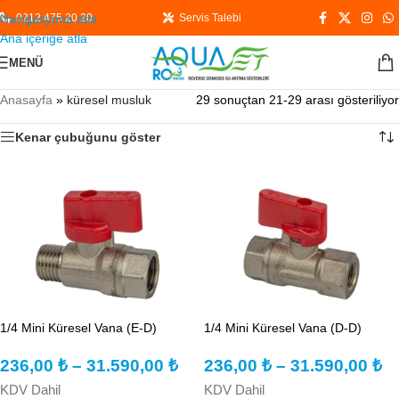
Navigasyona atla
0212 475 20 20
Servis Talebi
Ana içeriğe atla
MENÜ
Anasayfa
»
küresel musluk
29 sonuçtan 21-29 arası gösteriliyor
Kenar çubuğunu göster
1/4 Mini Küresel Vana (E-D)
1/4 Mini Küresel Vana (D-D)
236,00
₺
–
31.590,00
₺
236,00
₺
–
31.590,00
₺
KDV Dahil
KDV Dahil