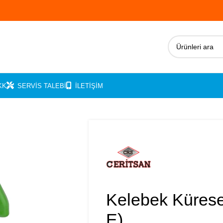
KK
SERVIS TALEBI
İLETIŞIM
Kelebek Kürese
E)