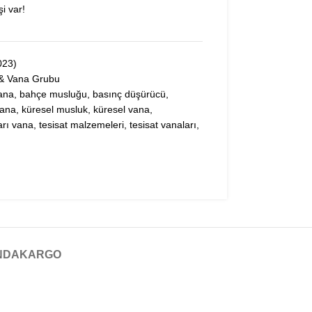
i var!
023)
 & Vana Grubu
ana
,
bahçe musluğu
,
basınç düşürücü
,
vana
,
küresel musluk
,
küresel vana
,
arı vana
,
tesisat malzemeleri
,
tesisat vanaları
,
NDA
KARGO