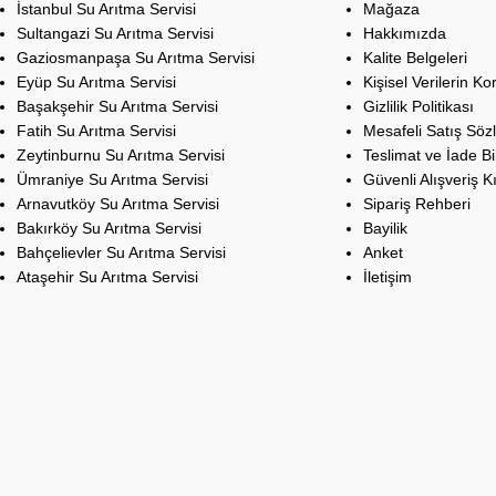
İstanbul Su Arıtma Servisi
Mağaza
Sultangazi Su Arıtma Servisi
Hakkımızda
Gaziosmanpaşa Su Arıtma Servisi
Kalite Belgeleri
Eyüp Su Arıtma Servisi
Kişisel Verilerin K
Başakşehir Su Arıtma Servisi
Gizlilik Politikası
Fatih Su Arıtma Servisi
Mesafeli Satış Söz
Zeytinburnu Su Arıtma Servisi
Teslimat ve İade Bil
Ümraniye Su Arıtma Servisi
Güvenli Alışveriş K
Arnavutköy Su Arıtma Servisi
Sipariş Rehberi
Bakırköy Su Arıtma Servisi
Bayilik
Bahçelievler Su Arıtma Servisi
Anket
Ataşehir Su Arıtma Servisi
İletişim