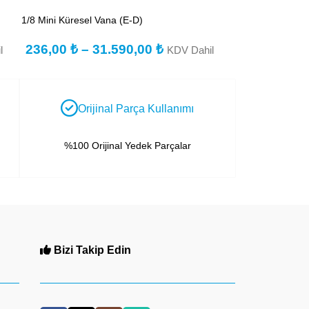
1/8 Mini Küresel Vana (E-D)
Kollu Küresel Van
236,00
₺
–
31.590,00
₺
347,00
₺
–
l
KDV Dahil
Orijinal Parça Kullanımı
%100 Orijinal Yedek Parçalar
Bizi Takip Edin