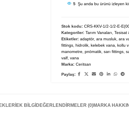
5
Şu anda bu ürünü izleyen kiş
Stok kodu:
CRS-KKV-1/2-1/2-E-E(0
Kategoriler:
Tarım Vanaları
,
Tesisat
Etiketler:
adaptör
,
ara musluk
,
ara v
fittings
,
hidrolik
,
kelebek vana
,
kollu 
manometre
,
pnömatik
,
sarı fittings
,
s
valf
,
vana
Marka:
Ceritsan
Paylaş:
EKLERI
EK BILGI
DEĞERLENDIRMELER (0)
MARKA HAKKI