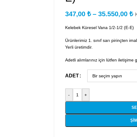
347,00
₺
–
35.550,00
₺
Kelebek Küresel Vana 1/2-1/2 (E-E)
Ürünlerimiz 1. sınıf sarı pirinçten imal 
Yerli üretimdir.
Adetli alımlarınız için lütfen iletişime 
ADET
-
+
SE
ŞIM