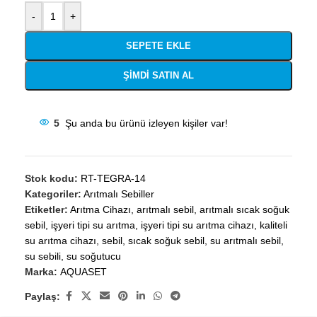
-
+
SEPETE EKLE
ŞIMDI SATIN AL
5
Şu anda bu ürünü izleyen kişiler var!
Stok kodu:
RT-TEGRA-14
Kategoriler:
Arıtmalı Sebiller
Etiketler:
Arıtma Cihazı
,
arıtmalı sebil
,
arıtmalı sıcak soğuk
sebil
,
işyeri tipi su arıtma
,
işyeri tipi su arıtma cihazı
,
kaliteli
su arıtma cihazı
,
sebil
,
sıcak soğuk sebil
,
su arıtmalı sebil
,
su sebili
,
su soğutucu
Marka:
AQUASET
Paylaş: