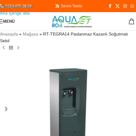
Navigasyona atla
0212 475 20 20
Servis Talebi
Ana içeriğe atla
MENÜ
Anasayfa
»
Mağaza
»
RT-TEGRA14 Paslanmaz Kazanlı Soğutmalı
Sebil