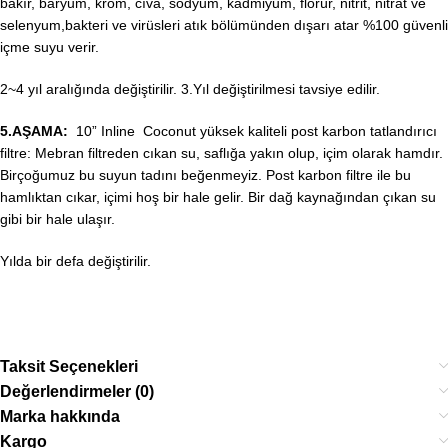
bakır, baryum, krom, cıva, sodyum, kadmiyum, florür, nitrit, nitrat ve
selenyum,bakteri ve virüsleri atık bölümünden dışarı atar %100 güvenli
içme suyu verir.
2~4 yıl aralığında değiştirilir. 3.Yıl değiştirilmesi tavsiye edilir.
5.AŞAMA:
10” Inline Coconut yüksek kaliteli post karbon tatlandırıcı
filtre: Mebran filtreden cıkan su, saflığa yakın olup, içim olarak hamdır.
Birçoğumuz bu suyun tadını beğenmeyiz. Post karbon filtre ile bu
hamlıktan cıkar, içimi hoş bir hale gelir. Bir dağ kaynağından çıkan su
gibi bir hale ulaşır.
Yılda bir defa değiştirilir.
Taksit Seçenekleri
Değerlendirmeler (0)
Marka hakkında
Kargo