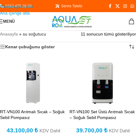
Navigasyona atla
0212 475 20 20
Servis Talebi
Ana içeriğe atla
MENÜ
Anasayfa
»
su soğutucu
11 sonucun tümü gösteriliyor
Kenar çubuğunu göster
RT-VN100 Arıtmalı Sıcak – Soğuk
RT-VN100 Set Üstü Arıtmalı Sıcak
Sebil Pompasız
– Soğuk Sebil Pompasız
43.100,00
₺
39.700,00
₺
KDV Dahil
KDV Dahil