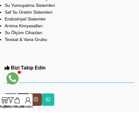
Su Yumuşatma Sistemleri
Saf Su Üretim Sistemleri
Endüstriyel Sistemler
Arıtma Kimyasalları
Su Ölçüm Cihazları
Tesisat & Vana Grubu
Bizi Takip Edin
Mağaza
Filtreler
Sepet
Hesabım
Çağrı Merkezimizi Arayın
0212 475 20 20