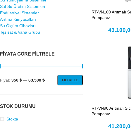
Su Yumuşatma Sistemleri
Saf Su Üretim Sistemleri
RT-VN100 Arıtmalı Sı
Endüstriyel Sistemler
Pompasız
Arıtma Kimyasalları
Su Ölçüm Cihazları
43.100,
Tesisat & Vana Grubu
FIYATA GÖRE FILTRELE
Fiyat:
350 ₺
—
63.500 ₺
FILTRELE
STOK DURUMU
RT-VN90 Arıtmalı Sıc
Pompasız
Stokta
41.200,