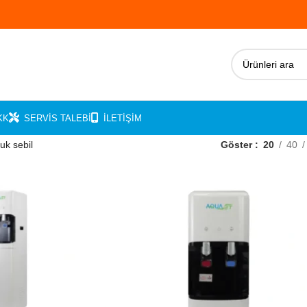
KK
SERVIS TALEBI
İLETIŞIM
uk sebil
Göster
20
40