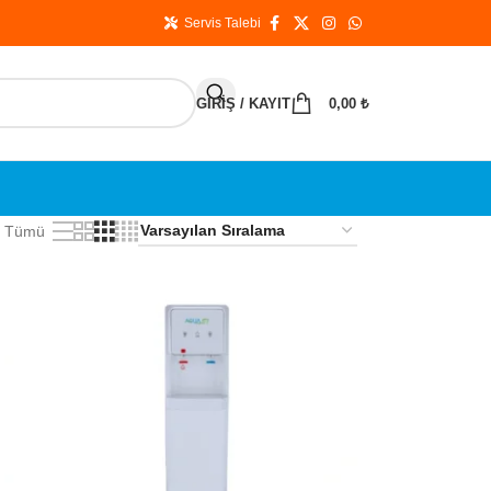
Servis Talebi
GIRIŞ / KAYIT
0,00
₺
Tümü