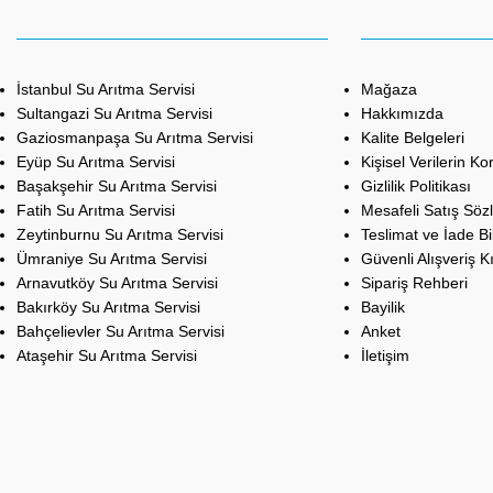
İstanbul Su Arıtma Servisi
Mağaza
Sultangazi Su Arıtma Servisi
Hakkımızda
Gaziosmanpaşa Su Arıtma Servisi
Kalite Belgeleri
Eyüp Su Arıtma Servisi
Kişisel Verilerin K
Başakşehir Su Arıtma Servisi
Gizlilik Politikası
Fatih Su Arıtma Servisi
Mesafeli Satış Söz
Zeytinburnu Su Arıtma Servisi
Teslimat ve İade Bil
Ümraniye Su Arıtma Servisi
Güvenli Alışveriş K
Arnavutköy Su Arıtma Servisi
Sipariş Rehberi
Bakırköy Su Arıtma Servisi
Bayilik
Bahçelievler Su Arıtma Servisi
Anket
Ataşehir Su Arıtma Servisi
İletişim