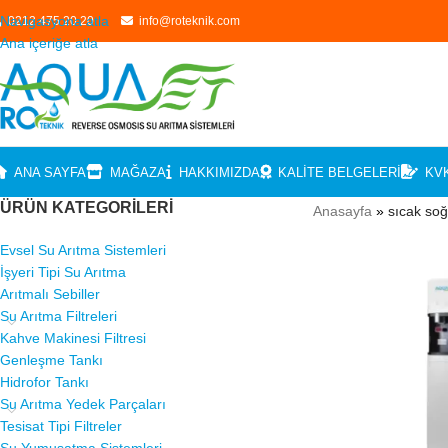
Navigasyona atla
0212 475 20 20
info@roteknik.com
Ana içeriğe atla
ANA SAYFA
MAĞAZA
HAKKIMIZDA
KALITE BELGELERI
KV
ÜRÜN KATEGORILERI
Anasayfa
»
sıcak soğ
Evsel Su Arıtma Sistemleri
İşyeri Tipi Su Arıtma
Arıtmalı Sebiller
Su Arıtma Filtreleri
Kahve Makinesi Filtresi
Genleşme Tankı
Hidrofor Tankı
Su Arıtma Yedek Parçaları
Tesisat Tipi Filtreler