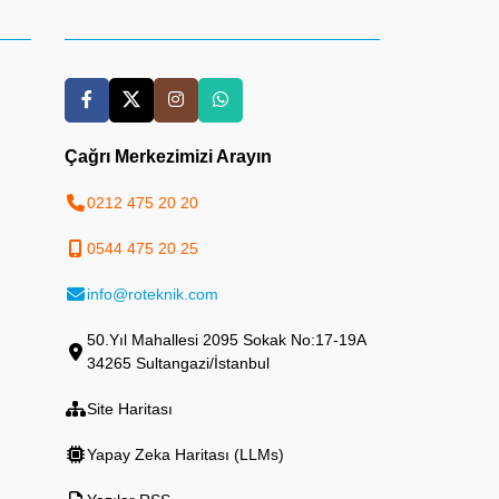
Çağrı Merkezimizi Arayın
0212 475 20 20
0544 475 20 25
info@roteknik.com
50.Yıl Mahallesi 2095 Sokak No:17-19A
34265 Sultangazi/İstanbul
Site Haritası
Yapay Zeka Haritası (LLMs)