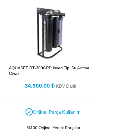
AQUASET RT-300GPD İşyeri Tipi Su Arıtma
AQUASET RT-500G
Cihazı
Cihazı
34.900,00
₺
39.10
KDV Dahil
Orijinal Parça Kullanımı
%100 Orijinal Yedek Parçalar