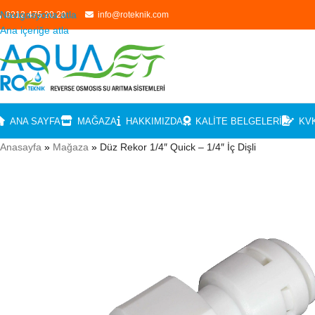
Navigasyona atla
0212 475 20 20
info@roteknik.com
Ana içeriğe atla
ANA SAYFA
MAĞAZA
HAKKIMIZDA
KALITE BELGELERI
KV
Anasayfa
»
Mağaza
»
Düz Rekor 1/4″ Quick – 1/4″ İç Dişli