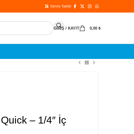
Servis Talebi
GIRIŞ / KAYIT
0,00
₺
Quick – 1/4″ İç