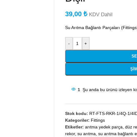
39,00
₺
KDV Dahil
Su Arıtma Bağlantı Parçaları (Fittings
-
+
SE
ŞIM
1
Şu anda bu ürünü izleyen kiş
Stok kodu:
RT-FTS-RKR-1/4Q-1/4I
Kategoriler:
Fittings
Etiketler:
arıtma yedek parça
,
düz r
rekor
,
su arıtma
,
su arıtma bağlantı 