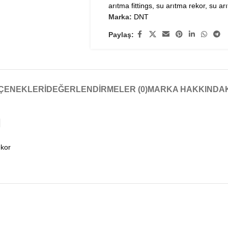
arıtma fittings
,
su arıtma rekor
,
su ar
Marka:
DNT
Paylaş:
EÇENEKLERI
DEĞERLENDIRMELER (0)
MARKA HAKKINDA
İ
ekor