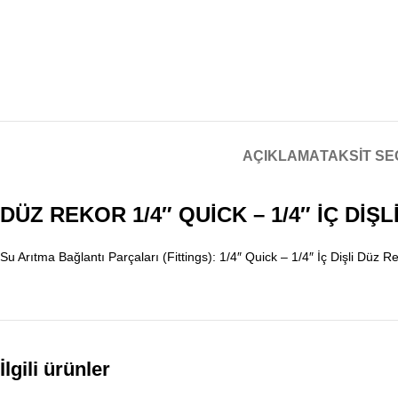
AÇIKLAMA
TAKSIT S
DÜZ REKOR 1/4″ QUİCK – 1/4″ İÇ DİŞL
Su Arıtma Bağlantı Parçaları (Fittings): 1/4″ Quick – 1/4″ İç Dişli Düz R
İlgili ürünler