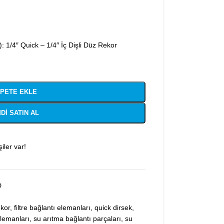
): 1/4″ Quick – 1/4″ İç Dişli Düz Rekor
PETE EKLE
DI SATIN AL
iler var!
D
ekor
,
filtre bağlantı elemanları
,
quick dirsek
,
elemanları
,
su arıtma bağlantı parçaları
,
su