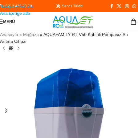
Navigasyona atla
0212 475 20 20
Servis Talebi
Ana içeriğe atla
MENÜ
Anasayfa
»
Mağaza
»
AQUAFAMILY RT-V50 Kabinli Pompasız Su
Arıtma Cihazı