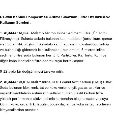
RT-V50 Kabinli Pompasız Su Arıtma Cihazının Filtre Özellikleri ve
Kullanım Süreleri :
1. AŞAMA:
AQUAFAMİLY 5 Micron Inline Sediment Filtre (Ön Tortu
Filtrasyonu): Sularda askıda bulunan katı maddeler (tortu, kum, çamur
v.s.) bulanıklık oluşturur. Askıdaki katı maddelerin oluşturduğu kirliliği
ve bulanıklığı gidermek için kullanılan uzun ömürlü 5 micron inline
sediment filtre suda bulunan her türlü Partiküller, Kir, Tortu, Kum ve
diğer kaba kirleticileri filtre ederek suyu berraklaştırır.
9-12 ayda bir değiştirilmesi tavsiye edilir.
2. AŞAMA:
AQUAFAMİLY Inline UDF Granül Aktif Karbon (GAC) Filtre:
Suda bulunan klor, renk, tat ve koku veren eriyik gazlar, artıklar ve
organik maddelerin arıtımı için kullanılır. Granül aktif karbon filtre
yüksek performanslı aktive edilmiş karbondan oluşmaktadır ve suyu
klorin, koku, organik kirleticiler, böcek ilaçları ve koku ile tadı etkileyen
kimyasallardan arındırır.