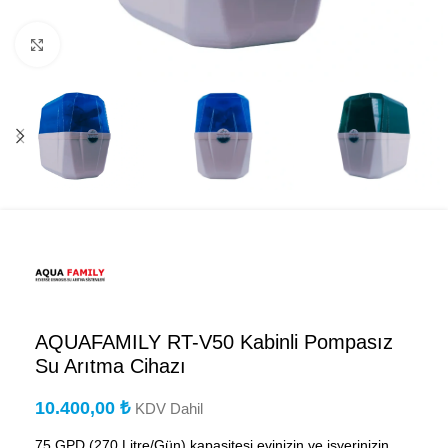
Büyütmek için tıklayın
AQUAFAMILY RT-V50 Kabinli Pompasız
Su Arıtma Cihazı
10.400,00
₺
KDV Dahil
75 GPD (270 Litre/Gün) kapasitesi evinizin ve işyerinizin