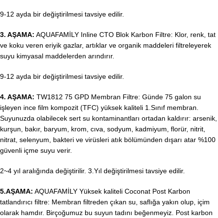
9-12 ayda bir değiştirilmesi tavsiye edilir.
3. AŞAMA:
AQUAFAMİLY Inline CTO Blok Karbon Filtre: Klor, renk, tat
ve koku veren eriyik gazlar, artıklar ve organik maddeleri filtreleyerek
suyu kimyasal maddelerden arındırır.
9-12 ayda bir değiştirilmesi tavsiye edilir.
4. AŞAMA:
TW1812 75 GPD Membran Filtre: Günde 75 galon su
işleyen ince film kompozit (TFC) yüksek kaliteli 1.Sınıf membran.
Suyunuzda olabilecek sert su kontaminantları ortadan kaldırır: arsenik,
kurşun, bakır, baryum, krom, cıva, sodyum, kadmiyum, florür, nitrit,
nitrat, selenyum, bakteri ve virüsleri atık bölümünden dışarı atar %100
güvenli içme suyu verir.
2~4 yıl aralığında değiştirilir. 3.Yıl değiştirilmesi tavsiye edilir.
5.AŞAMA:
AQUAFAMİLY Yüksek kaliteli Coconat Post Karbon
tatlandırıcı filtre: Membran filtreden çıkan su, saflığa yakın olup, içim
olarak hamdır. Birçoğumuz bu suyun tadını beğenmeyiz. Post karbon