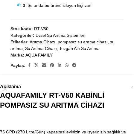
3
Şu anda bu ürünü izleyen kişi var!
Stok kodu:
RT-V50
Kategoriler:
Evsel Su Arıtma Sistemleri
Etiketler:
Arıtma Cihazı
,
pompasız su arıtma cihazı
,
su
arıtma
,
Su Arıtma Cihazı
,
Tezgah Altı Su Arıtma
Marka:
AQUA FAMILY
Paylaş:
Açıklama
AQUAFAMILY RT-V50 KABİNLİ
POMPASIZ SU ARITMA CİHAZI
75 GPD (270 Litre/Gün) kapasitesi evinizin ve işyerinizin sağlıklı ve