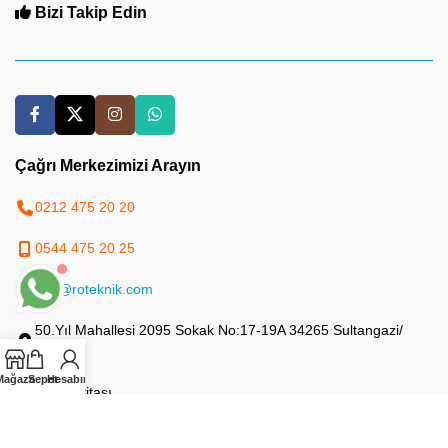
Bizi Takip Edin
Çağrı Merkezimizi Arayın
0212 475 20 20
0544 475 20 25
info@roteknik.com
50.Yıl Mahallesi 2095 Sokak No:17-19A 34265 Sultangazi/
İstanbul
Mağaza
Sepet
Hesabım
Site Haritası
Yapay Zeka Haritası (LLMs)