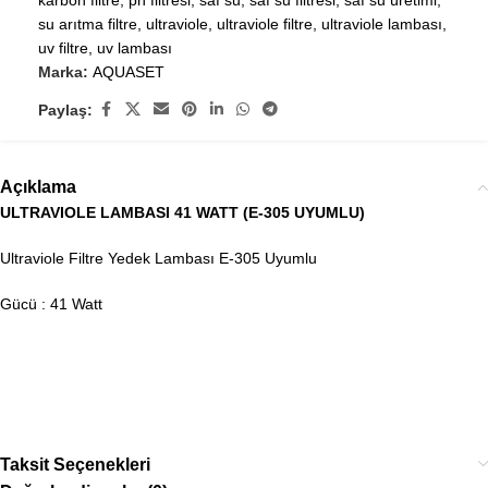
karbon filtre
,
ph filtresi
,
saf su
,
saf su filtresi
,
saf su üretimi
,
su arıtma filtre
,
ultraviole
,
ultraviole filtre
,
ultraviole lambası
,
uv filtre
,
uv lambası
Marka:
AQUASET
Paylaş:
Açıklama
ULTRAVIOLE LAMBASI 41 WATT (E-305 UYUMLU)
Ultraviole Filtre Yedek Lambası E-305 Uyumlu
Gücü : 41 Watt
Taksit Seçenekleri