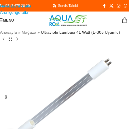
Navigasyona atla
0212 475 20 20
Servis Talebi
Ana içeriğe atla
MENÜ
Anasayfa
»
Mağaza
»
Ultravıole Lambası 41 Watt (E-305 Uyumlu)