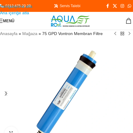
Navigasyona atla
0212 475 20 20
Servis Talebi
Ana içeriğe atla
MENÜ
Anasayfa
»
Mağaza
»
75 GPD Vontron Membran Filtre