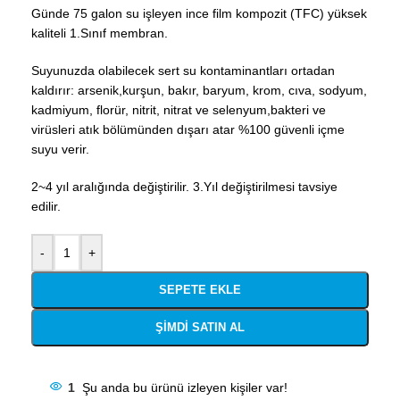
Günde 75 galon su işleyen ince film kompozit (TFC) yüksek
kaliteli 1.Sınıf membran.
Suyunuzda olabilecek sert su kontaminantları ortadan
kaldırır: arsenik,kurşun, bakır, baryum, krom, cıva, sodyum,
kadmiyum, florür, nitrit, nitrat ve selenyum,bakteri ve
virüsleri atık bölümünden dışarı atar %100 güvenli içme
suyu verir.
2~4 yıl aralığında değiştirilir. 3.Yıl değiştirilmesi tavsiye
edilir.
-
+
SEPETE EKLE
ŞIMDI SATIN AL
1
Şu anda bu ürünü izleyen kişiler var!