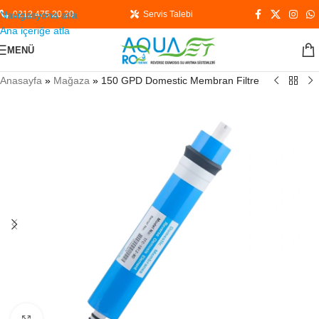
Navigasyona atla
0212 475 20 20
Servis Talebi
Ana içeriğe atla
MENÜ
Anasayfa
»
Mağaza
»
150 GPD Domestic Membran Filtre