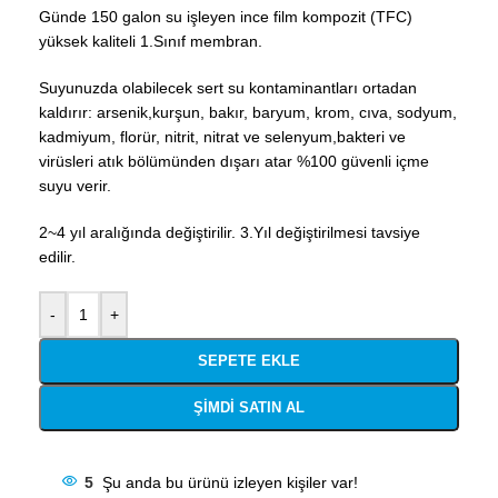
Günde 150 galon su işleyen ince film kompozit (TFC)
yüksek kaliteli 1.Sınıf membran.
Suyunuzda olabilecek sert su kontaminantları ortadan
kaldırır: arsenik,kurşun, bakır, baryum, krom, cıva, sodyum,
kadmiyum, florür, nitrit, nitrat ve selenyum,bakteri ve
virüsleri atık bölümünden dışarı atar %100 güvenli içme
suyu verir.
2~4 yıl aralığında değiştirilir. 3.Yıl değiştirilmesi tavsiye
edilir.
-
+
SEPETE EKLE
ŞIMDI SATIN AL
5
Şu anda bu ürünü izleyen kişiler var!