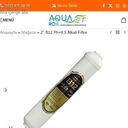
Navigasyona atla
0212 475 20 20
Servis Talebi
Ana içeriğe atla
MENÜ
Anasayfa
»
Mağaza
»
2” B12 Ph+8,5 Alkali Filtre