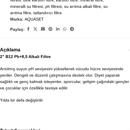
filtresi
,
blok karbon filtre
,
karbon filtre
,
mineral filtre
,
mineralli su filtresi
,
ph filtresi
,
su arıtma alkali filtre
,
su
arıtma filtre
,
tatlandırıcı filtre
Marka:
AQUASET
Paylaş:
Açıklama
2” B12 Ph+8,5 Alkali Filtre
Arıtılmış suyun pH seviyesini yükselterek vücudu hücre seviyesinde
yeniler. Dengeli ve düzenli çalışmasına destek olur. Diyet yaparak
sağlıklı ve genç kalmak isteyenler, sporcular, gelişim çağındaki gençler
ve çocuklar için özellikle tavsiye edilir.
Yılda bir defa değiştirilir.