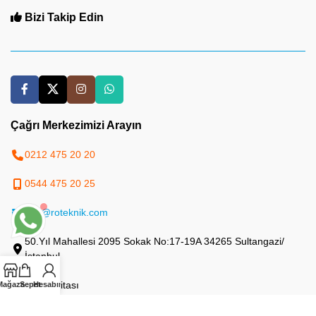
Bizi Takip Edin
Çağrı Merkezimizi Arayın
0212 475 20 20
0544 475 20 25
info@roteknik.com
50.Yıl Mahallesi 2095 Sokak No:17-19A 34265 Sultangazi/
İstanbul
Site Haritası
Mağaza
Sepet
Hesabım
Yapay Zeka Haritası (LLMs)