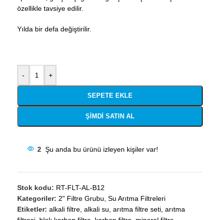
özellikle tavsiye edilir.
Yılda bir defa değiştirilir.
-
+
SEPETE EKLE
ŞIMDI SATIN AL
2
Şu anda bu ürünü izleyen kişiler var!
Stok kodu:
RT-FLT-AL-B12
Kategoriler:
2" Filtre Grubu
,
Su Arıtma Filtreleri
Etiketler:
alkali filtre
,
alkali su
,
arıtma filtre seti
,
arıtma