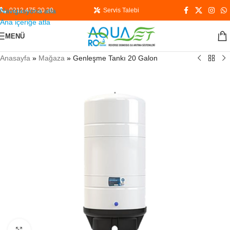
Navigasyona atla
0212 475 20 20
Servis Talebi
Ana içeriğe atla
MENÜ
Anasayfa
»
Mağaza
»
Genleşme Tankı 20 Galon