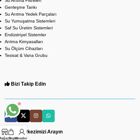
Su Arıtma Filtreleri
Genleşme Tankı
Su Arıtma Yedek Parçaları
Su Yumuşatma Sistemleri
Saf Su Üretim Sistemleri
Endüstriyel Sistemler
Arıtma Kimyasalları
Su Ölçüm Cihazları
Tesisat & Vana Grubu
Bizi Takip Edin
Çağrı Merkezimizi Arayın
Mağaza
Sepet
Hesabım