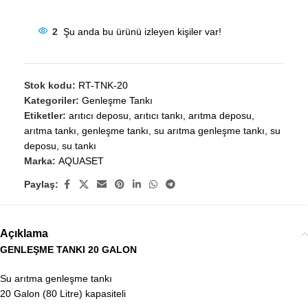
2
Şu anda bu ürünü izleyen kişiler var!
Stok kodu:
RT-TNK-20
Kategoriler:
Genleşme Tankı
Etiketler:
arıtıcı deposu
,
arıtıcı tankı
,
arıtma deposu
,
arıtma tankı
,
genleşme tankı
,
su arıtma genleşme tankı
,
su
deposu
,
su tankı
Marka:
AQUASET
Paylaş:
Açıklama
GENLEŞME TANKI 20 GALON
Su arıtma genleşme tankı
20 Galon (80 Litre) kapasiteli