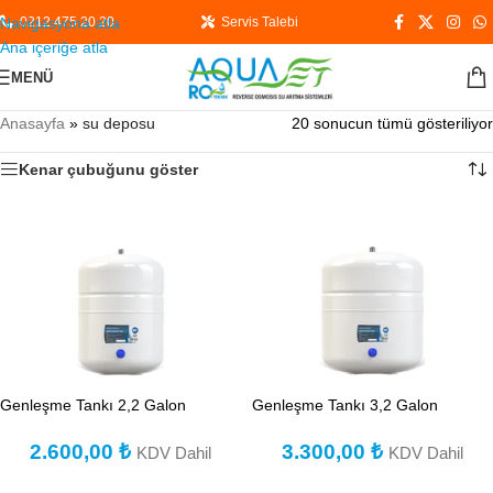
Navigasyona atla
0212 475 20 20
Servis Talebi
Ana içeriğe atla
MENÜ
Anasayfa
»
su deposu
20 sonucun tümü gösteriliyor
Kenar çubuğunu göster
Genleşme Tankı 2,2 Galon
Genleşme Tankı 3,2 Galon
2.600,00
₺
3.300,00
₺
KDV Dahil
KDV Dahil