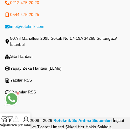
0212 475 20 20
0544 475 20 25
info@roteknik.com
50.Yıl Mahallesi 2095 Sokak No:17-19A 34265 Sultangazi/
İstanbul
Site Haritası
Yapay Zeka Haritası (LLMs)
Yazılar RSS
Yorumlar RSS
Ⓒ Copyright 2008 - 2026
Roteknik Su Arıtma Sistemleri
İnşaat
Mağaza
Filtreler
Sepet
Hesabım
Sanayi ve Ticaret Limited Şirketi Her Hakkı Saklıdır.