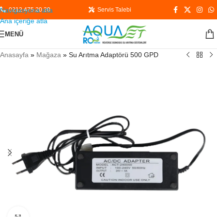
Navigasyona atla
0212 475 20 20
Servis Talebi
Ana içeriğe atla
MENÜ
Anasayfa
»
Mağaza
»
Su Arıtma Adaptörü 500 GPD