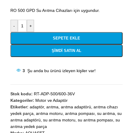
RO 500 GPD Su Arıtma Cihazları için uygundur.
-
+
SEPETE EKLE
ŞIMDI SATIN AL
3
Şu anda bu ürünü izleyen kişiler var!
Stok kodu:
RT-ADP-500/600-36V
Kategoriler:
Motor ve Adaptör
Etiketler:
adaptör
,
arıtma
,
arıtma adaptörü
,
arıtma cihazı
yedek parça
,
arıtma motoru
,
arıtma pompası
,
su arıtma
,
su
arıtma adaptörü
,
su arıtma motoru
,
su arıtma pompası
,
su
arıtma yedek parça