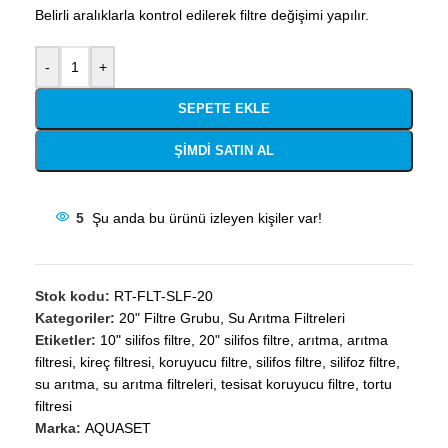
Belirli aralıklarla kontrol edilerek filtre değişimi yapılır.
-
+
SEPETE EKLE
ŞIMDI SATIN AL
5
Şu anda bu ürünü izleyen kişiler var!
Stok kodu:
RT-FLT-SLF-20
Kategoriler:
20" Filtre Grubu
,
Su Arıtma Filtreleri
Etiketler:
10" silifos filtre
,
20" silifos filtre
,
arıtma
,
arıtma
filtresi
,
kireç filtresi
,
koruyucu filtre
,
silifos filtre
,
silifoz filtre
,
su arıtma
,
su arıtma filtreleri
,
tesisat koruyucu filtre
,
tortu
filtresi
Marka:
AQUASET