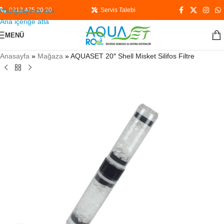
Navigasyona atla
0212 475 20 20
Servis Talebi
Ana içeriğe atla
MENÜ
Anasayfa
»
Mağaza
»
AQUASET 20″ Shell Misket Silifos Filtre