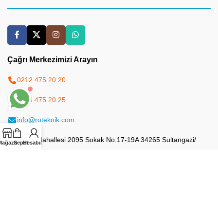
Çağrı Merkezimizi Arayın
0212 475 20 20
0544 475 20 25
info@roteknik.com
50.Yıl Mahallesi 2095 Sokak No:17-19A 34265 Sultangazi/
Mağaza
Sepet
Hesabım
İstanbul
Site Haritası
Yapay Zeka Haritası (LLMs)
Yazılar RSS