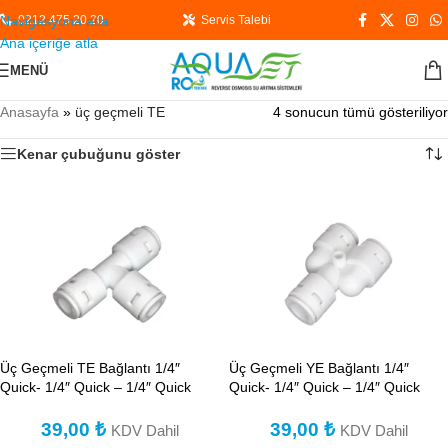
Navigasyona atla
0212 475 20 20
Servis Talebi
Ana içeriğe atla
MENÜ
Anasayfa
»
üç geçmeli TE
4 sonucun tümü gösteriliyor
Kenar çubuğunu göster
Üç Geçmeli TE Bağlantı 1/4″
Üç Geçmeli YE Bağlantı 1/4″
Quick- 1/4″ Quick – 1/4″ Quick
Quick- 1/4″ Quick – 1/4″ Quick
39,00
₺
39,00
₺
KDV Dahil
KDV Dahil