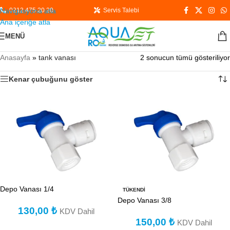
Navigasyona atla
0212 475 20 20
Servis Talebi
Ana içeriğe atla
MENÜ
Anasayfa
»
tank vanası
2 sonucun tümü gösteriliyor
Kenar çubuğunu göster
Depo Vanası 1/4
TÜKENDI
Depo Vanası 3/8
130,00
₺
KDV Dahil
150,00
₺
KDV Dahil