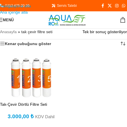
Navigasyona atla
0212 475 20 20
Servis Talebi
Ana içeriğe atla
MENÜ
Anasayfa
»
tak çevir filtre seti
Tek bir sonuç gösteriliyor
Kenar çubuğunu göster
Tak-Çevir Dörtlü Filtre Seti
3.000,00
₺
KDV Dahil