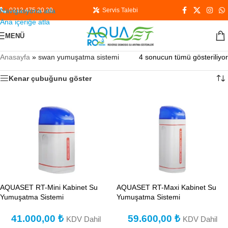
Navigasyona atla
0212 475 20 20
Servis Talebi
Ana içeriğe atla
MENÜ
Anasayfa
»
swan yumuşatma sistemi
4 sonucun tümü gösteriliyor
Kenar çubuğunu göster
AQUASET RT-Mini Kabinet Su
AQUASET RT-Maxi Kabinet Su
Yumuşatma Sistemi
Yumuşatma Sistemi
41.000,00
₺
59.600,00
₺
KDV Dahil
KDV Dahil