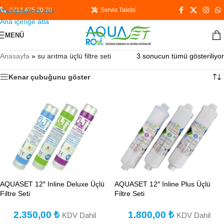
Navigasyona atla
0212 475 20 20
Servis Talebi
Ana içeriğe atla
MENÜ
Anasayfa
»
su arıtma üçlü filtre seti
3 sonucun tümü gösteriliyor
Kenar çubuğunu göster
AQUASET 12″ Inline Deluxe Üçlü
AQUASET 12″ Inline Plus Üçlü
Filtre Seti
Filtre Seti
2.350,00
₺
1.800,00
₺
KDV Dahil
KDV Dahil