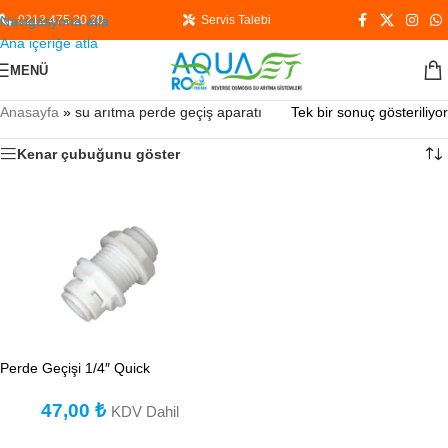
Navigasyona atla
0212 475 20 20
Servis Talebi
Ana içeriğe atla
MENÜ
Anasayfa
»
su arıtma perde geçiş aparatı
Tek bir sonuç gösteriliyor
Kenar çubuğunu göster
Perde Geçişi 1/4″ Quick
47,00
₺
KDV Dahil