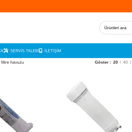
KK
SERVIS TALEBI
İLETIŞIM
 filtre havuzu
Göster
20
40