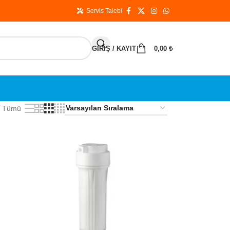
Servis Talebi
GIRIŞ / KAYIT
0,00
₺
Tümü