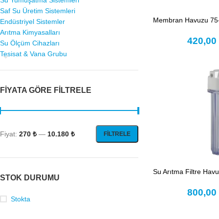
Su Yumuşatma Sistemleri
Saf Su Üretim Sistemleri
Membran Havuzu 75
Endüstriyel Sistemler
Arıtma Kimyasalları
420,0
Su Ölçüm Cihazları
Tesisat & Vana Grubu
FIYATA GÖRE FILTRELE
Fiyat:
270 ₺
—
10.180 ₺
FILTRELE
Su Arıtma Filtre Havu
STOK DURUMU
800,0
Stokta