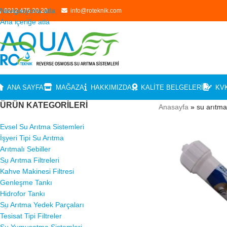
Navigasyona atla
0212 475 20 20
info@roteknik.com
Ana içeriğe atla
ANA SAYFA
MAĞAZA
HAKKIMIZDA
KALITE BELGELERI
KV
ÜRÜN KATEGORILERI
Anasayfa
»
su arıtma
Evsel Su Arıtma Sistemleri
İşyeri Tipi Su Arıtma
Arıtmalı Sebiller
Su Arıtma Filtreleri
Kahve Makinesi Filtresi
Genleşme Tankı
Hidrofor Tankı
Su Arıtma Yedek Parçaları
Tesisat Tipi Filtreler