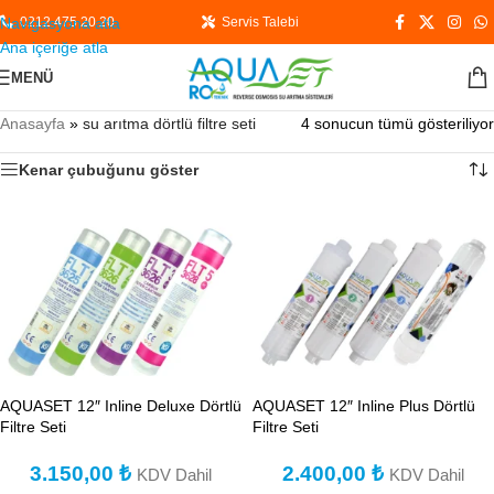
Navigasyona atla
0212 475 20 20
Servis Talebi
Ana içeriğe atla
MENÜ
Anasayfa
»
su arıtma dörtlü filtre seti
4 sonucun tümü gösteriliyor
Kenar çubuğunu göster
AQUASET 12″ Inline Deluxe Dörtlü
AQUASET 12″ Inline Plus Dörtlü
Filtre Seti
Filtre Seti
3.150,00
₺
2.400,00
₺
KDV Dahil
KDV Dahil