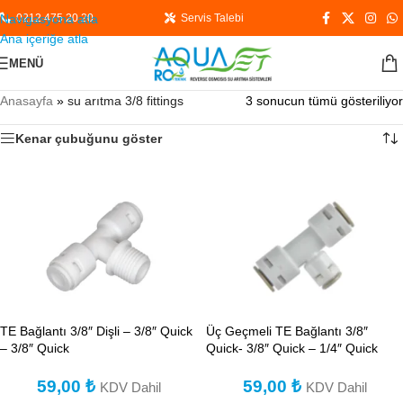
Navigasyona atla
0212 475 20 20
Servis Talebi
Ana içeriğe atla
MENÜ
Anasayfa
»
su arıtma 3/8 fittings
3 sonucun tümü gösteriliyor
Kenar çubuğunu göster
TE Bağlantı 3/8″ Dişli – 3/8″ Quick
Üç Geçmeli TE Bağlantı 3/8″
– 3/8″ Quick
Quick- 3/8″ Quick – 1/4″ Quick
59,00
₺
59,00
₺
KDV Dahil
KDV Dahil