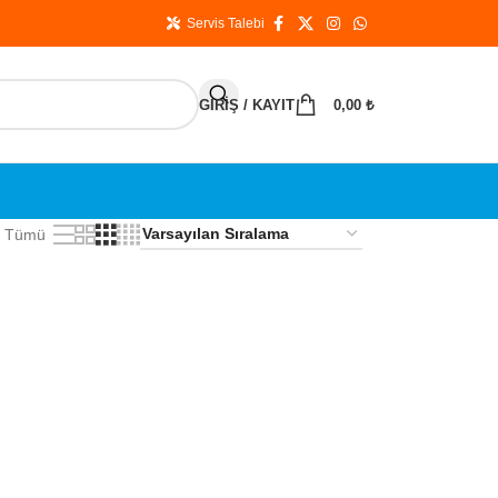
Servis Talebi
GIRIŞ / KAYIT
0,00
₺
Tümü