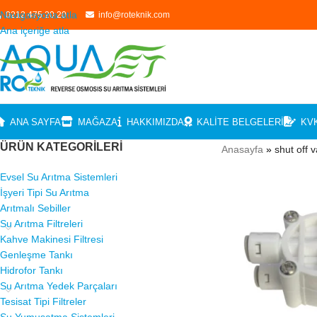
Navigasyona atla
0212 475 20 20
info@roteknik.com
Ana içeriğe atla
ANA SAYFA
MAĞAZA
HAKKIMIZDA
KALITE BELGELERI
KV
ÜRÜN KATEGORILERI
Anasayfa
»
shut off v
Evsel Su Arıtma Sistemleri
İşyeri Tipi Su Arıtma
Arıtmalı Sebiller
Su Arıtma Filtreleri
Kahve Makinesi Filtresi
Genleşme Tankı
Hidrofor Tankı
Su Arıtma Yedek Parçaları
Tesisat Tipi Filtreler