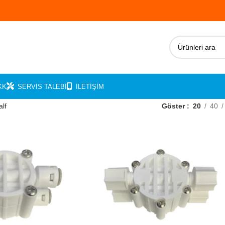
KK
SERVIS TALEBI
İLETIŞIM
alf
Göster
20
40