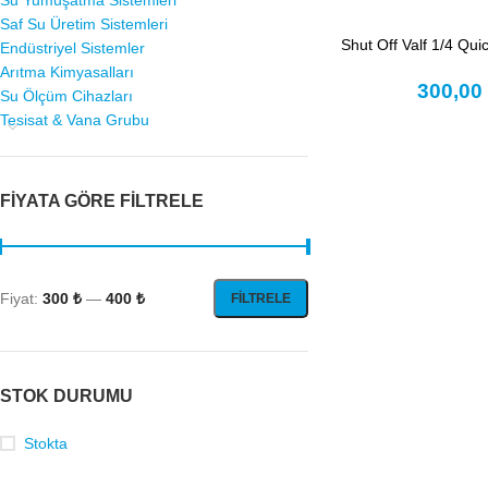
Su Yumuşatma Sistemleri
Saf Su Üretim Sistemleri
Shut Off Valf 1/4 Qui
Endüstriyel Sistemler
Arıtma Kimyasalları
300,0
Su Ölçüm Cihazları
Tesisat & Vana Grubu
FIYATA GÖRE FILTRELE
Fiyat:
300 ₺
—
400 ₺
FILTRELE
STOK DURUMU
Stokta