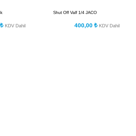
ck
Shut Off Valf 1/4 JACO
0
₺
400,00
₺
KDV Dahil
KDV Dahil