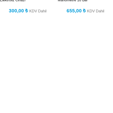
Elektroliz Cihazı
Manometre 10 Bar
300,00
₺
655,00
₺
KDV Dahil
KDV Dahil