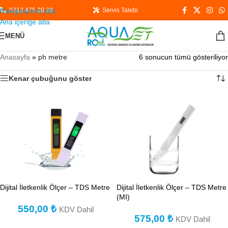
Navigasyona atla
0212 475 20 20
Servis Talebi
Ana içeriğe atla
MENÜ
Anasayfa
»
ph metre
6 sonucun tümü gösteriliyor
Kenar çubuğunu göster
Dijital İletkenlik Ölçer – TDS Metre
Dijital İletkenlik Ölçer – TDS Metre
(MI)
550,00
₺
KDV Dahil
575,00
₺
KDV Dahil