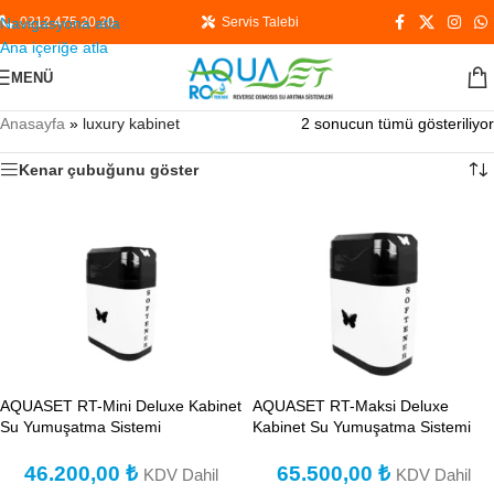
Navigasyona atla
0212 475 20 20
Servis Talebi
Ana içeriğe atla
MENÜ
Anasayfa
»
luxury kabinet
2 sonucun tümü gösteriliyor
Kenar çubuğunu göster
AQUASET RT-Mini Deluxe Kabinet
AQUASET RT-Maksi Deluxe
Su Yumuşatma Sistemi
Kabinet Su Yumuşatma Sistemi
46.200,00
₺
65.500,00
₺
KDV Dahil
KDV Dahil