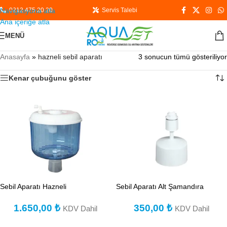
Navigasyona atla
0212 475 20 20
Servis Talebi
Ana içeriğe atla
MENÜ
Anasayfa
»
hazneli sebil aparatı
3 sonucun tümü gösteriliyor
Kenar çubuğunu göster
Sebil Aparatı Hazneli
Sebil Aparatı Alt Şamandıra
1.650,00
₺
350,00
₺
KDV Dahil
KDV Dahil