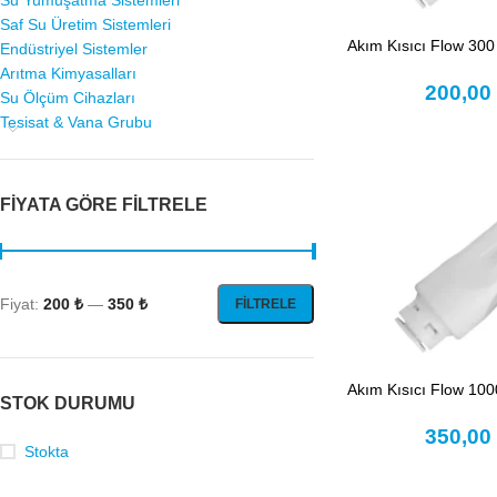
Su Yumuşatma Sistemleri
Saf Su Üretim Sistemleri
Akım Kısıcı Flow 300
Endüstriyel Sistemler
Arıtma Kimyasalları
200,0
Su Ölçüm Cihazları
Tesisat & Vana Grubu
FIYATA GÖRE FILTRELE
Fiyat:
200 ₺
—
350 ₺
FILTRELE
Akım Kısıcı Flow 100
STOK DURUMU
350,0
Stokta