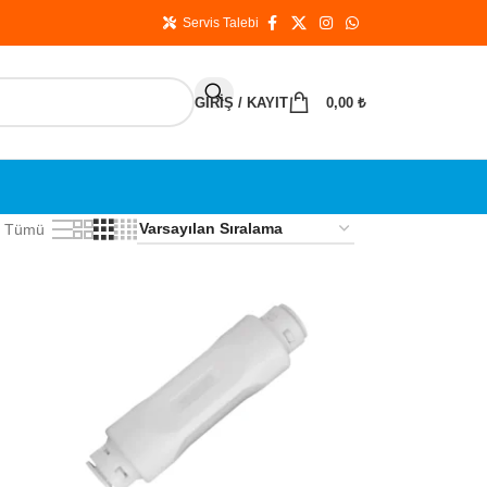
Servis Talebi
GIRIŞ / KAYIT
0,00
₺
Tümü