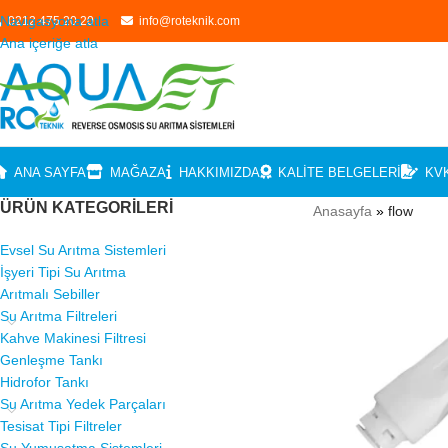
Navigasyona atla
0212 475 20 20
info@roteknik.com
Ana içeriğe atla
ANA SAYFA
MAĞAZA
HAKKIMIZDA
KALITE BELGELERI
KV
ÜRÜN KATEGORILERI
Anasayfa
»
flow
Evsel Su Arıtma Sistemleri
İşyeri Tipi Su Arıtma
Arıtmalı Sebiller
Su Arıtma Filtreleri
Kahve Makinesi Filtresi
Genleşme Tankı
Hidrofor Tankı
Su Arıtma Yedek Parçaları
Tesisat Tipi Filtreler