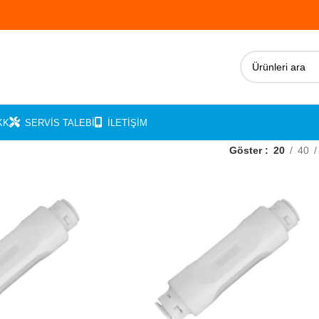
KK
SERVIS TALEBI
İLETIŞIM
Göster
20
40