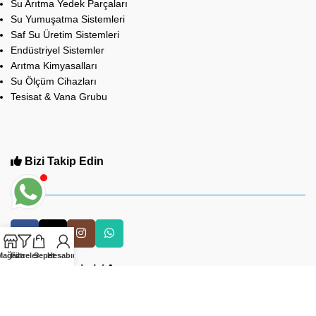
Su Arıtma Yedek Parçaları
Su Yumuşatma Sistemleri
Saf Su Üretim Sistemleri
Endüstriyel Sistemler
Arıtma Kimyasalları
Su Ölçüm Cihazları
Tesisat & Vana Grubu
Bizi Takip Edin
Mağaza
Filtreler
Sepet
Hesabım
Çağrı Merkezimizi Arayın
0212 475 20 20