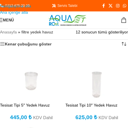
Navigasyona atla
0212 475 20 20
Servis Talebi
Ana içeriğe atla
MENÜ
Anasayfa
»
filtre yedek havuz
12 sonucun tümü gösteriliyor
Kenar çubuğunu göster
Tesisat Tipi 5″ Yedek Havuz
Tesisat Tipi 10″ Yedek Havuz
445,00
₺
625,00
₺
KDV Dahil
KDV Dahil