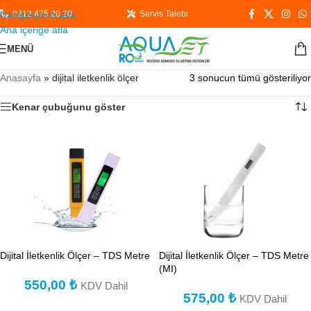
Navigasyona atla
0212 475 20 20
Servis Talebi
Ana içeriğe atla
MENÜ
Anasayfa
»
dijital iletkenlik ölçer
3 sonucun tümü gösteriliyor
Kenar çubuğunu göster
Dijital İletkenlik Ölçer – TDS Metre
Dijital İletkenlik Ölçer – TDS Metre
(MI)
550,00
₺
KDV Dahil
575,00
₺
KDV Dahil