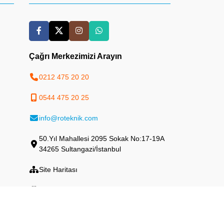
Çağrı Merkezimizi Arayın
0212 475 20 20
0544 475 20 25
info@roteknik.com
50.Yıl Mahallesi 2095 Sokak No:17-19A
34265 Sultangazi/İstanbul
Site Haritası
Yapay Zeka Haritası (LLMs)
Yazılar RSS