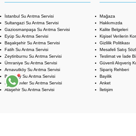
İstanbul Su Arıtma Servisi
Mağaza
Sultangazi Su Arıtma Servisi
Hakkımızda
Gaziosmanpaşa Su Arıtma Servisi
Kalite Belgeleri
Eyüp Su Arıtma Servisi
Kişisel Verilerin K
Başakşehir Su Arıtma Servisi
Gizlilik Politikası
Fatih Su Arıtma Servisi
Mesafeli Satış Söz
Zeytinburnu Su Arıtma Servisi
Teslimat ve İade Bil
Ümraniye Su Arıtma Servisi
Güvenli Alışveriş K
Arnavutköy Su Arıtma Servisi
Sipariş Rehberi
Bakırköy Su Arıtma Servisi
Bayilik
Bahçelievler Su Arıtma Servisi
Anket
Ataşehir Su Arıtma Servisi
İletişim