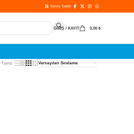
Servis Talebi
GIRIŞ / KAYIT
0,00
₺
Tümü