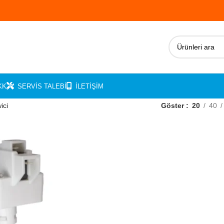
KK
SERVIS TALEBI
İLETIŞIM
ici
Göster
20
40