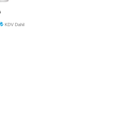
ü
0
₺
KDV Dahil