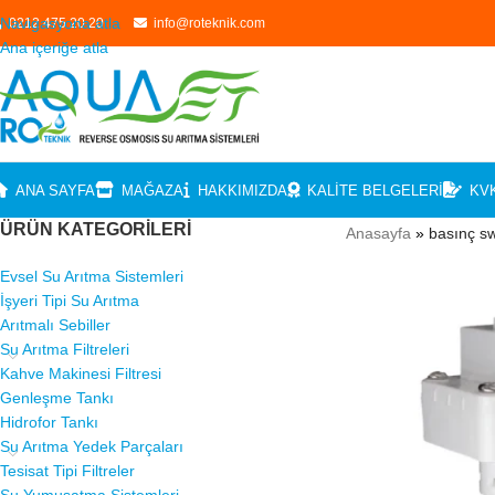
Navigasyona atla
0212 475 20 20
info@roteknik.com
Ana içeriğe atla
ANA SAYFA
MAĞAZA
HAKKIMIZDA
KALITE BELGELERI
KV
ÜRÜN KATEGORILERI
Anasayfa
»
basınç sw
Evsel Su Arıtma Sistemleri
İşyeri Tipi Su Arıtma
Arıtmalı Sebiller
Su Arıtma Filtreleri
Kahve Makinesi Filtresi
Genleşme Tankı
Hidrofor Tankı
Su Arıtma Yedek Parçaları
Tesisat Tipi Filtreler