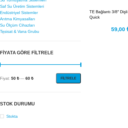
Su Yumuşatma Sistemleri
Saf Su Üretim Sistemleri
TE Bağlantı 3/8″ Dişli
Endüstriyel Sistemler
Quick
Arıtma Kimyasalları
Su Ölçüm Cihazları
59,00
Tesisat & Vana Grubu
FIYATA GÖRE FILTRELE
Fiyat:
50 ₺
—
60 ₺
FILTRELE
STOK DURUMU
Stokta