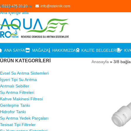
Navigasyona atla
0212 475 20 20
info@roteknik.com
Ana içeriğe atla
ANA SAYFA
MAĞAZA
HAKKIMIZDA
KALITE BELGELERI
KV
ÜRÜN KATEGORILERI
Anasayfa
»
3/8 bağla
Evsel Su Arıtma Sistemleri
İşyeri Tipi Su Arıtma
Arıtmalı Sebiller
Su Arıtma Filtreleri
Kahve Makinesi Filtresi
Genleşme Tankı
Hidrofor Tankı
Su Arıtma Yedek Parçaları
Tesisat Tipi Filtreler