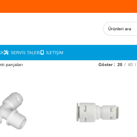
KK
SERVIS TALEBI
İLETIŞIM
ntı parçaları
Göster
20
40