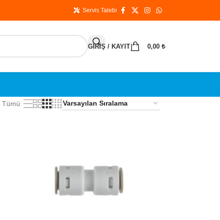
Servis Talebi
GIRIŞ / KAYIT
0,00
₺
Tümü